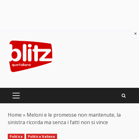
×
Skip
to
content
PRIMARY
MENU
Home
»
Meloni e le promesse non mantenute, la
sinistra ricorda ma senza i fatti non si vince
Politica
Politica Italiana