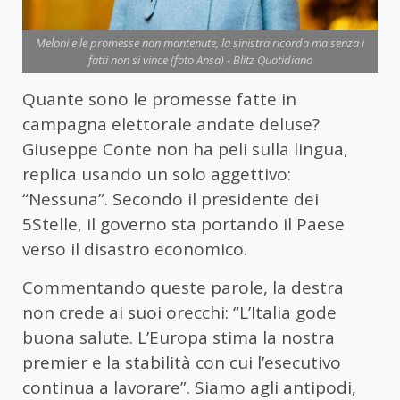
Meloni e le promesse non mantenute, la sinistra ricorda ma senza i
fatti non si vince (foto Ansa) - Blitz Quotidiano
Quante sono le promesse fatte in
campagna elettorale andate deluse?
Giuseppe Conte non ha peli sulla lingua,
replica usando un solo aggettivo:
“Nessuna”. Secondo il presidente dei
5Stelle, il governo sta portando il Paese
verso il disastro economico.
Commentando queste parole, la destra
non crede ai suoi orecchi: “L’Italia gode
buona salute. L’Europa stima la nostra
premier e la stabilità con cui l’esecutivo
continua a lavorare”. Siamo agli antipodi,