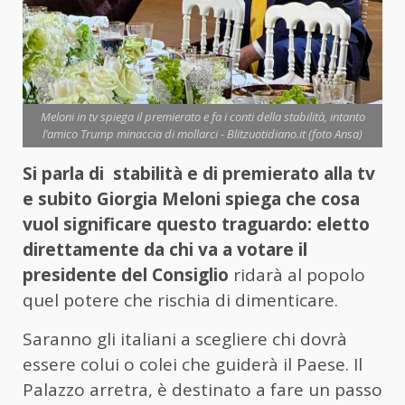
Meloni in tv spiega il premierato e fa i conti della stabilità, intanto
l’amico Trump minaccia di mollarci - Blitzuotidiano.it (foto Ansa)
Si parla di stabilità e di premierato alla tv
e subito Giorgia Meloni spiega che cosa
vuol significare questo traguardo: eletto
direttamente da chi va a votare il
presidente del Consiglio
ridarà al popolo
quel potere che rischia di dimenticare.
Saranno gli italiani a scegliere chi dovrà
essere colui o colei che guiderà il Paese. Il
Palazzo arretra, è destinato a fare un passo