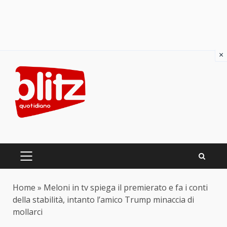
×
Skip
to
content
PRIMARY
MENU
Home
»
Meloni in tv spiega il premierato e fa i conti
della stabilità, intanto l’amico Trump minaccia di
mollarci