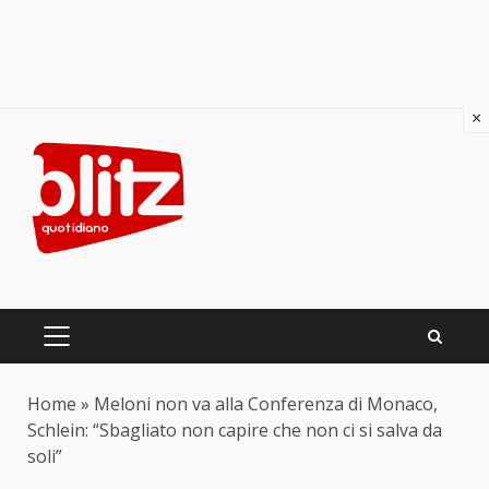
×
Skip
to
content
PRIMARY
MENU
Home
»
Meloni non va alla Conferenza di Monaco,
Schlein: “Sbagliato non capire che non ci si salva da
soli”