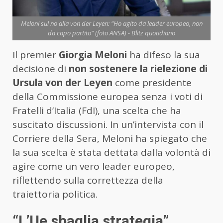
Meloni sul no alla von der Leyen: "Ho agito da leader europeo, non
da capo partito" (foto ANSA) - Blitz quotidiano
Il premier
Giorgia Meloni
ha difeso la sua
decisione di
non sostenere la rielezione di
Ursula von der Leyen
come presidente
della Commissione europea senza i voti di
Fratelli d’Italia (FdI), una scelta che ha
suscitato discussioni. In un’intervista con il
Corriere della Sera, Meloni ha spiegato che
la sua scelta è stata dettata dalla volontà di
agire come un vero leader europeo,
riflettendo sulla correttezza della
traiettoria politica.
“L’Ue sbaglia strategia”