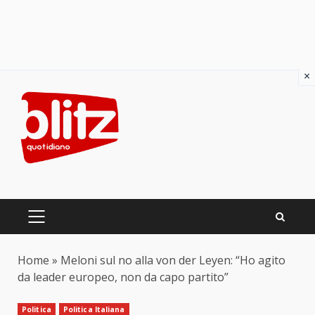
×
Skip
to
content
PRIMARY
MENU
Home
»
Meloni sul no alla von der Leyen: “Ho agito
da leader europeo, non da capo partito”
Politica
Politica Italiana