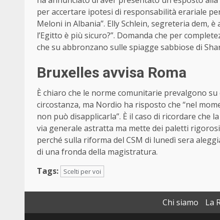
per accertare ipotesi di responsabilità erariale pe
Meloni in Albania”. Elly Schlein, segreteria dem, 
l’Egitto è più sicuro?”. Domanda che per completezz
che su abbronzano sulle spiagge sabbiose di Shar
Bruxelles avvisa Roma
È chiaro che le norme comunitarie prevalgono su q
circostanza, ma Nordio ha risposto che “nel momento
non può disapplicarla”. È il caso di ricordare che l
via generale astratta ma mette dei paletti rigoro
perché sulla riforma del CSM di lunedì sera aleggia
di una fronda della magistratura.
Tags:
Scelti per voi
Chi siamo
La 