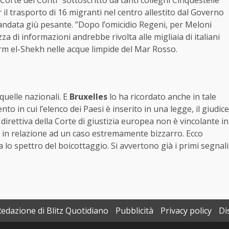
r il trasporto di 16 migranti nel centro allestito dal Governo
è andata giù pesante. ”Dopo l’omicidio Regeni, per Meloni
a di informazioni andrebbe rivolta alle migliaia di italiani
m el-Shekh nelle acque limpide del Mar Rosso.
uelle nazionali. E
Bruxelles
lo ha ricordato anche in tale
 in cui l’elenco dei Paesi è inserito in una legge, il giudice
a direttiva della Corte di giustizia europea non è vincolante in
si in relazione ad un caso estremamente bizzarro. Ecco
 lo spettro del boicottaggio. Si avvertono già i primi segnali
Redazione di Blitz Quotidiano
Pubblicità
Privacy policy
Di