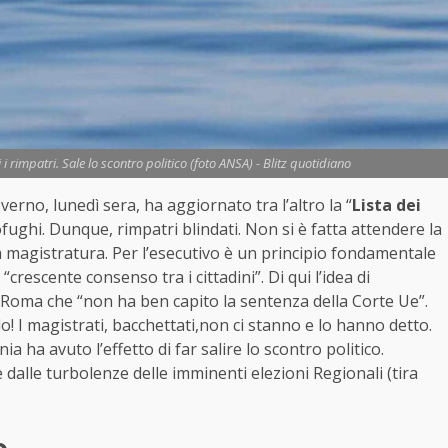
 i rimpatri. Sale lo scontro politico (foto ANSA) - Blitz quotidiano
Governo, lunedì sera, ha aggiornato tra l’altro la “
Lista dei
ughi. Dunque, rimpatri blindati. Non si è fatta attendere la
lla magistratura. Per l’esecutivo è un principio fondamentale
 “crescente consenso tra i cittadini”. Di qui l’idea di
i Roma che “non ha ben capito la sentenza della Corte Ue”.
lo! I magistrati, bacchettati,non ci stanno e lo hanno detto.
 ha avuto l’effetto di far salire lo scontro politico.
 dalle turbolenze delle imminenti elezioni Regionali (tira