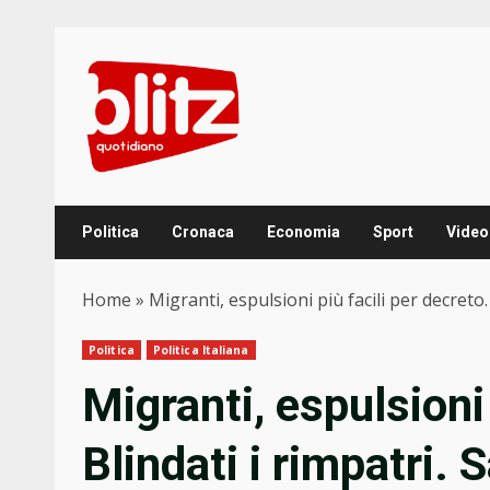
Skip
to
content
Politica
Cronaca
Economia
Sport
Video
Home
»
Migranti, espulsioni più facili per decreto. 
Politica
Politica Italiana
Migranti, espulsioni 
Blindati i rimpatri. 