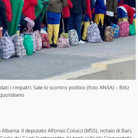
dati i rimpatri. Sale lo scontro politico (foto ANSA) – Blitz
quotidiano
 Albania. Il deputato Alfonso Colucci (M5S), notaio di Bari,
orte dei Conti “sottoscritto da tanti colleghi Cinquestelle