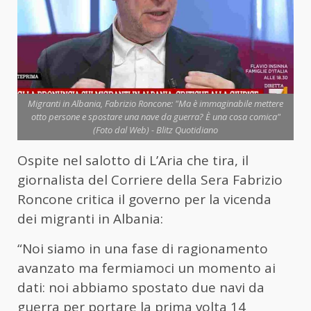
Migranti in Albania, Fabrizio Roncone: "Ma è immaginabile mettere
otto persone e spostare una nave da guerra? È una cosa comica"
(Foto dal Web) - Blitz Quotidiano
Ospite nel salotto di L’Aria che tira, il
giornalista del Corriere della Sera Fabrizio
Roncone critica il governo per la vicenda
dei migranti in Albania:
“Noi siamo in una fase di ragionamento
avanzato ma fermiamoci un momento ai
dati: noi abbiamo spostato due navi da
guerra per portare la prima volta 14