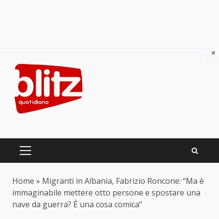
×
Skip
to
content
PRIMARY
MENU
Home
»
Migranti in Albania, Fabrizio Roncone: “Ma è
immaginabile mettere otto persone e spostare una
nave da guerra? È una cosa comica”