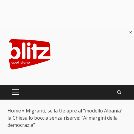
×
Skip
to
content
PRIMARY
MENU
Home
»
Migranti, se la Ue apre al “modello Albania”
la Chiesa lo boccia senza riserve: “Ai margini della
democrazia”