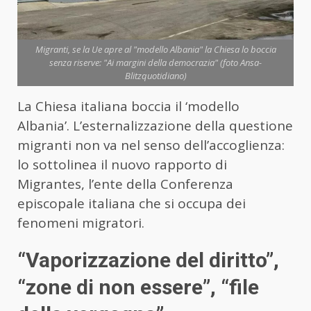
Migranti, se la Ue apre al "modello Albania" la Chiesa lo boccia
senza riserve: "Ai margini della democrazia" (foto Ansa-
Blitzquotidiano)
La Chiesa italiana boccia il ‘modello
Albania’. L’esternalizzazione della questione
migranti non va nel senso dell’accoglienza:
lo sottolinea il nuovo rapporto di
Migrantes, l’ente della Conferenza
episcopale italiana che si occupa dei
fenomeni migratori.
“Vaporizzazione del diritto”,
“zone di non essere”, “file