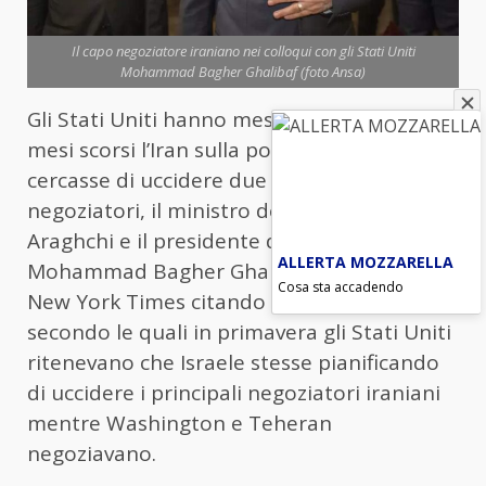
Il capo negoziatore iraniano nei colloqui con gli Stati Uniti
Mohammad Bagher Ghalibaf (foto Ansa)
Gli Stati Uniti hanno messo in guardia nei
mesi scorsi l’Iran sulla possibilità che Israele
cercasse di uccidere due dei suoi
negoziatori, il ministro degli Esteri Abbas
Araghchi e il presidente del parlamento
ALLERTA MOZZARELLA
Mohammad Bagher Ghalibaf. Lo riporta il
Cosa sta accadendo
New York Times citando alcune fonti,
secondo le quali in primavera gli Stati Uniti
ritenevano che Israele stesse pianificando
di uccidere i principali negoziatori iraniani
mentre Washington e Teheran
negoziavano.