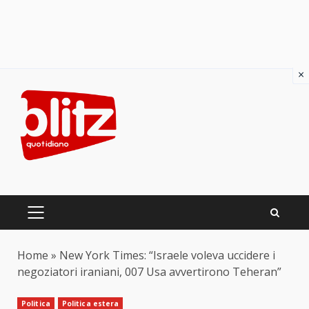
×
Skip
to
content
PRIMARY
MENU
Home
»
New York Times: “Israele voleva uccidere i
negoziatori iraniani, 007 Usa avvertirono Teheran”
Politica
Politica estera