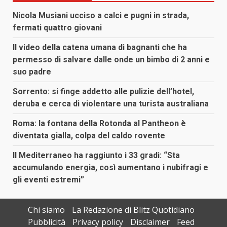
Nicola Musiani ucciso a calci e pugni in strada,
fermati quattro giovani
Il video della catena umana di bagnanti che ha
permesso di salvare dalle onde un bimbo di 2 anni e
suo padre
Sorrento: si finge addetto alle pulizie dell’hotel,
deruba e cerca di violentare una turista australiana
Roma: la fontana della Rotonda al Pantheon è
diventata gialla, colpa del caldo rovente
Il Mediterraneo ha raggiunto i 33 gradi: “Sta
accumulando energia, così aumentano i nubifragi e
gli eventi estremi”
Chi siamo
La Redazione di Blitz Quotidiano
Pubblicità
Privacy policy
Disclaimer
Feed