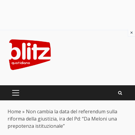
×
Skip
to
content
PRIMARY
MENU
Home
»
Non cambia la data del referendum sulla
riforma della giustizia, ira del Pd: “Da Meloni una
prepotenza istituzionale”