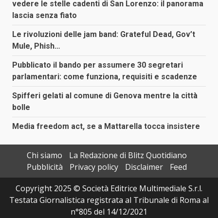
vedere le stelle cadenti di San Lorenzo: il panorama
lascia senza fiato
Le rivoluzioni delle jam band: Grateful Dead, Gov’t
Mule, Phish…
Pubblicato il bando per assumere 30 segretari
parlamentari: come funziona, requisiti e scadenze
Spifferi gelati al comune di Genova mentre la città
bolle
Media freedom act, se a Mattarella tocca insistere
Chi siamo
La Redazione di Blitz Quotidiano
Pubblicità
Privacy policy
Disclaimer
Feed
Copyright 2025 © Società Editrice Multimediale S.r.l.
Testata Giornalistica registrata al Tribunale di Roma al
n°805 del 14/12/2021