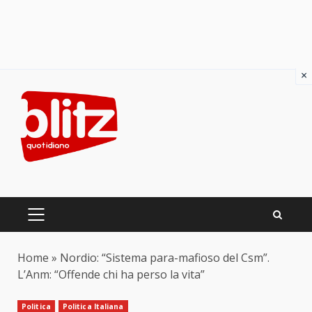
×
Skip
to
content
PRIMARY
MENU
Home
»
Nordio: “Sistema para-mafioso del Csm”.
L’Anm: “Offende chi ha perso la vita”
Politica
Politica Italiana