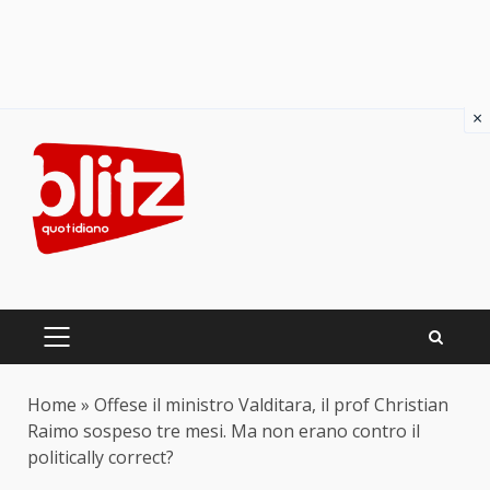
×
Skip
to
content
PRIMARY
MENU
Home
»
Offese il ministro Valditara, il prof Christian
Raimo sospeso tre mesi. Ma non erano contro il
politically correct?