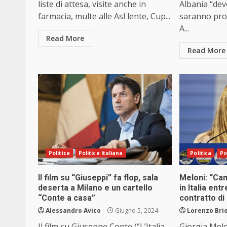
liste di attesa, visite anche in
Albania “dev
farmacia, multe alle Asl lente, Cup...
saranno pro
A...
Read More
Read More
Politica
Politica Italiana
Politica
Po
Il film su “Giuseppi” fa flop, sala
Meloni: “Cam
deserta a Milano e un cartello
in Italia ent
“Conte a casa”
contratto di
Alessandro Avico
Giugno 5, 2024
Lorenzo Brio
Il film su Giuseppe Conte (“L’Italia
Giorgia Melo