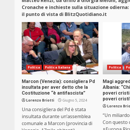
Matteo Renzi, da Grillo a Giorgia Meloni, aggi
Cronache e inchieste sulla situazione odierna: 
il punto di vista di BlitzQuotidiano.it
Politica
Politica Italiana
Politica
Po
Marcon (Venezia): consigliera Pd
Magi aggredi
insultata per aver detto che la
Albania: “Ch
Costituzione “è antifascista”
poveri cristi
poveri cristi
Lorenzo Briotti
Giugno 5, 2024
Lorenzo Brio
Una consigliera del Pd è stata
“Un miliardo
insultata durante un‘assemblea
Con questo ca
comunale a Marcon (provincia di
+Europa Ric