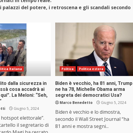
ornati in tempo reale.
i palazzi del potere, i retroscena e gli scandali secondo
litica Italiana
Politica
Politica estera
to dalla sicurezza in
Biden è vecchio, ha 81 anni, Trump
issà cosa accadrà ai
ne ha 78, Michelle Obama arma
 qui”. La Meloni: “Seh,
segreta dei democratici Usa?
”
Marco Benedetto
Giugno 5, 2024
tti
Giugno 5, 2024
Biden è vecchio e lo dimostra,
 hotspot elettorale”.
secondo il Wall Street Journal “ha
rtello il segretario di
81 anni e mostra segni...
cardo Magi ha cercato