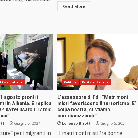
Read More
litica Italiana
Politica
Politica Italiana
 1 agosto pronti i
L’assessora di Fdi: “Matrimoni
ti in Albania. E replica
misti favoriscono il terrorismo. E’
tà? Avrei usato i 17 mld
colpa nostra, ci stiamo
nus”
scristianizzando”
tti
Giugno 5, 2024
Lorenzo Briotti
Giugno 5, 2024
ture” per i migranti in
“I matrimoni misti fra donne