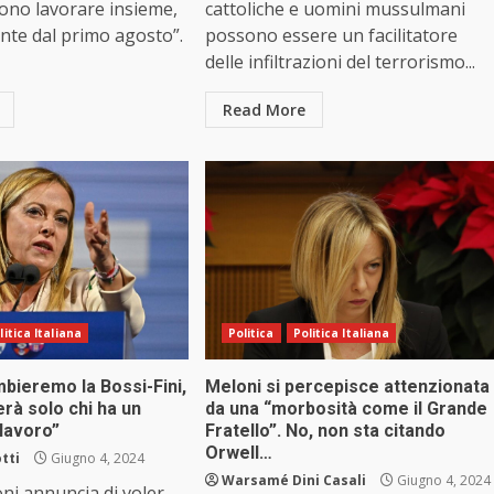
ono lavorare insieme,
cattoliche e uomini mussulmani
nte dal primo agosto”.
possono essere un facilitatore
delle infiltrazioni del terrorismo...
Read More
litica Italiana
Politica
Politica Italiana
bieremo la Bossi-Fini,
Meloni si percepisce attenzionata
rerà solo chi ha un
da una “morbosità come il Grande
 lavoro”
Fratello”. No, non sta citando
Orwell…
tti
Giugno 4, 2024
Warsamé Dini Casali
Giugno 4, 2024
ni annuncia di voler