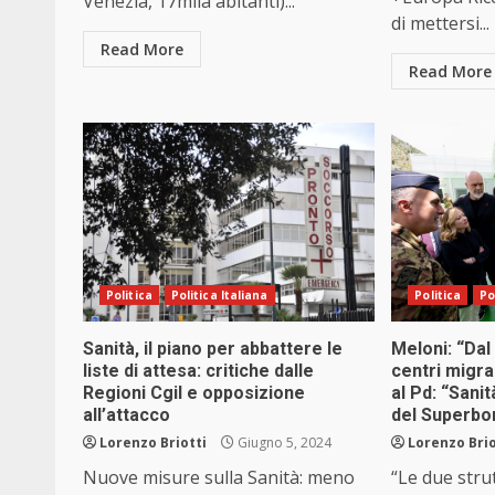
Venezia, 17mila abitanti)...
di mettersi...
Read More
Read More
Politica
Politica Italiana
Politica
Po
Sanità, il piano per abbattere le
Meloni: “Dal
liste di attesa: critiche dalle
centri migran
Regioni Cgil e opposizione
al Pd: “Sani
all’attacco
del Superbo
Lorenzo Briotti
Giugno 5, 2024
Lorenzo Brio
Nuove misure sulla Sanità: meno
“Le due strut