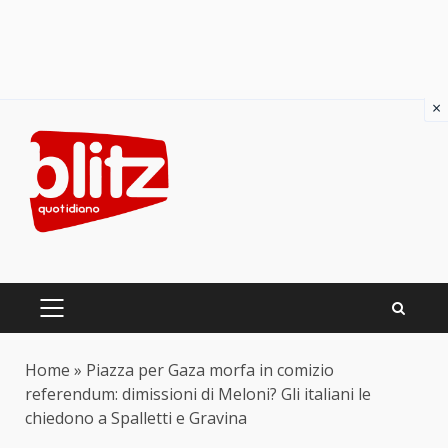
×
Skip
to
content
PRIMARY
MENU
Home
»
Piazza per Gaza morfa in comizio
referendum: dimissioni di Meloni? Gli italiani le
chiedono a Spalletti e Gravina