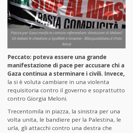
Piazza per Gaza morfa in comizio referendum: dimissioni di Meloni?
Gli italiani le chiedono a Spalletti e Gravina - Blitzquotidiano.it (Foto
Ansa)
Peccato: poteva essere una grande
manifestazione di pace per accusare chi a
Gaza continua a sterminare i civili. Invece,
la si è voluta cambiare in una violenta
requisitoria contro il governo e soprattutto
contro Giorgia Meloni.
Trecentomila in piazza, la sinistra per una
volta unita, le bandiere per la Palestina, le
urla, gli attacchi contro una destra che