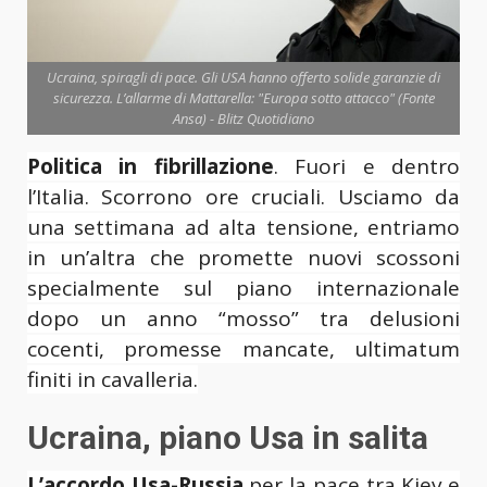
Ucraina, spiragli di pace. Gli USA hanno offerto solide garanzie di
sicurezza. L’allarme di Mattarella: "Europa sotto attacco" (Fonte
Ansa) - Blitz Quotidiano
Politica in fibrillazione
. Fuori e dentro
l’Italia. Scorrono ore cruciali. Usciamo da
una settimana ad alta tensione, entriamo
in un’altra che promette nuovi scossoni
specialmente sul piano internazionale
dopo un anno “mosso” tra delusioni
cocenti, promesse mancate, ultimatum
finiti in cavalleria.
Ucraina, piano Usa in salita
L’accordo Usa-Russia
per la pace tra Kiev e