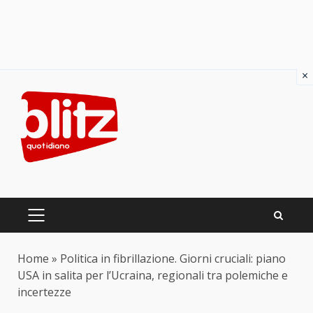
×
Skip
to
content
PRIMARY
MENU
Home
»
Politica in fibrillazione. Giorni cruciali: piano
USA in salita per l’Ucraina, regionali tra polemiche e
incertezze