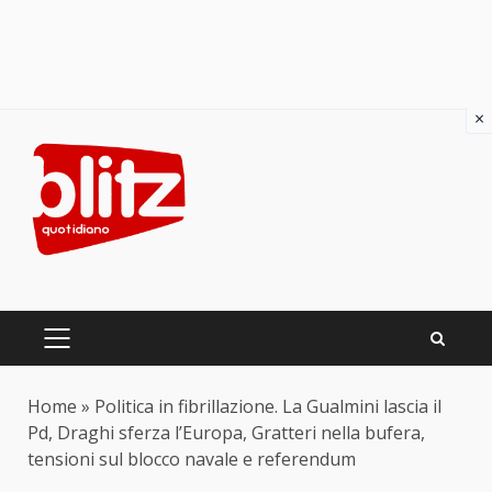
×
Skip
to
content
PRIMARY
MENU
Home
»
Politica in fibrillazione. La Gualmini lascia il
Pd, Draghi sferza l’Europa, Gratteri nella bufera,
tensioni sul blocco navale e referendum