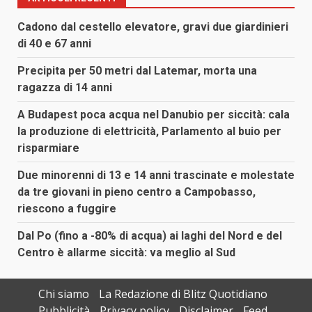
Cadono dal cestello elevatore, gravi due giardinieri
di 40 e 67 anni
Precipita per 50 metri dal Latemar, morta una
ragazza di 14 anni
A Budapest poca acqua nel Danubio per siccità: cala
la produzione di elettricità, Parlamento al buio per
risparmiare
Due minorenni di 13 e 14 anni trascinate e molestate
da tre giovani in pieno centro a Campobasso,
riescono a fuggire
Dal Po (fino a -80% di acqua) ai laghi del Nord e del
Centro è allarme siccità: va meglio al Sud
Chi siamo
La Redazione di Blitz Quotidiano
Pubblicità
Privacy policy
Disclaimer
Feed