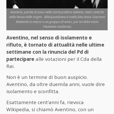
Aventino, parola di peso nella storia politica italiana, radici antiche
nella Roma delle origini - Blitzquotidiano.it (nella foto Ansa: Giacomo
Matteotti in mezzo a un gruppo di amici, per lui ebbe inizio
l'Aventino moderno)
Aventino, nel senso di isolamento e
rifiuto, è tornato di attualità nelle ultime
settimane con la rinuncia del Pd di
partecipare
alle votazioni per il Cda della
Rai.
Non è un termine di buon auspicio.
Aventino, da oltre duemila anni, vuole dire
isolamento e sconfitta.
Esattamente cent’anni fa, rievoca
Wikipedia, si chiamò Aventino, con un