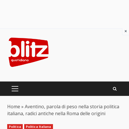
×
Skip
to
content
PRIMARY
MENU
Home
»
Aventino, parola di peso nella storia politica
italiana, radici antiche nella Roma delle origini
Politica
Politica Italiana