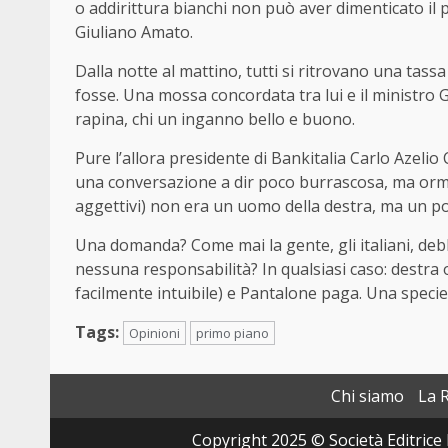
o addirittura bianchi non può aver dimenticato il 
Giuliano Amato.
Dalla notte al mattino, tutti si ritrovano una tass
fosse. Una mossa concordata tra lui e il ministro G
rapina, chi un inganno bello e buono.
Pure l’allora presidente di Bankitalia Carlo Azeli
una conversazione a dir poco burrascosa, ma ormai 
aggettivi) non era un uomo della destra, ma un polit
Una domanda? Come mai la gente, gli italiani, 
nessuna responsabilità? In qualsiasi caso: destra o s
facilmente intuibile) e Pantalone paga. Una specie 
Tags:
Opinioni
primo piano
Chi siamo
La 
Copyright 2025 © Società Editrice 