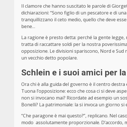
Il clamore che hanno suscitato le parole di Giorget
dichiarazioni: “Sono figlio di un pescatore e di una
tranquillizzano il ceto medio, quello che deve esser
bene…
La ragione è presto detta: perché la gente legge,
tratta di raccattare soldi per la nostra poverissim
opposizione. Le divisioni spariscono, Nord e Sud no
un vecchio detto popolare.
Schlein e i suoi amici per l
Ora chi è alla guida del governo è il centro destra
Tuona l’opposizione: ecco che cosa ci si deve aspe
non si invocano mai? Ricordate ad esempio un sost
Bonelli? La patrimoniale: la si invoca un giorno si 
“Che paragone è mai questo?”, replicano. Nel caso 
modo assolutamente proporzionale. D’accordo, ma se