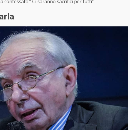
a confessato:” Ci saranno sacrifici per tutti”.
arla