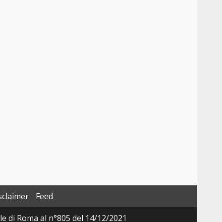
sclaimer
Feed
ale di Roma al n°805 del 14/12/2021