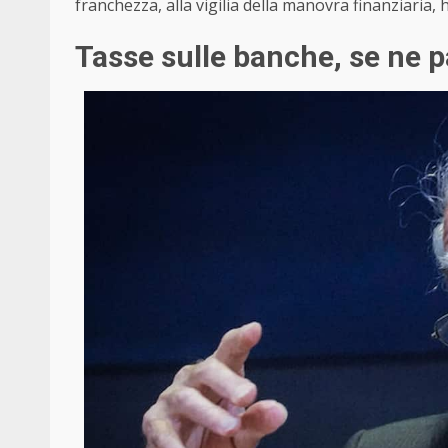
franchezza, alla vigilia della manovra finanziaria, h
Tasse sulle banche, se ne p