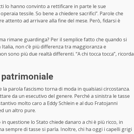
ti lo hanno convinto a rettificare in parte le sue
 operaia tessile. So bene a chiedere sacrifici”. Parole che
e attento ad arrivare alla fine del mese. Però, fidarsi è
 ma rimane guardinga? Per il semplice fatto che quando si
a Italia, non c’è più differenza tra maggioranza e
n sono più due realtà differenti. “A chi tocca tocca”, ricorda
a patrimoniale
 e la parola fascismo torna di moda in qualsiasi circostanza.
ttare da un esecutivo del genere. Perché a sinistra le tasse
antivo molto caro a Eddy Schlein e al duo Fratojanni
ed un altro pure.
in questione lo Stato chiede danaro a chi è più ricco, in
mpre di tasse si parla. Inoltre, chi ha oggi i capelli grigi