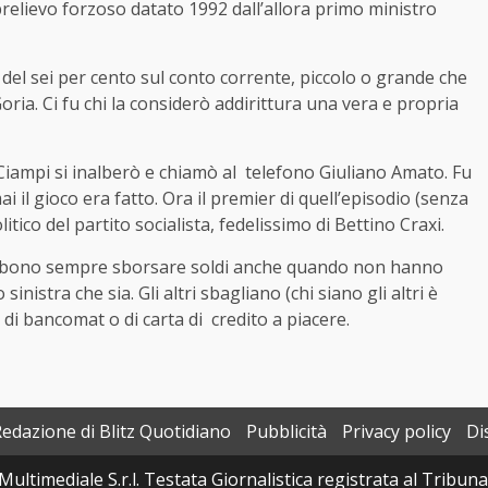
prelievo forzoso datato 1992 dall’allora primo ministro
a del sei per cento sul conto corrente, piccolo o grande che
oria. Ci fu chi la considerò addirittura una vera e propria
o Ciampi si inalberò e chiamò al telefono Giuliano Amato. Fu
il gioco era fatto. Ora il premier di quell’episodio (senza
ico del partito socialista, fedelissimo di Bettino Craxi.
debbono sempre sborsare soldi anche quando non hanno
inistra che sia. Gli altri sbagliano (chi siano gli altri è
di bancomat o di carta di credito a piacere.
Redazione di Blitz Quotidiano
Pubblicità
Privacy policy
Di
Multimediale S.r.l. Testata Giornalistica registrata al Tribun