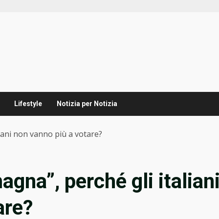
Lifestyle
Notizia per Notizia
iani non vanno più a votare?
gna”, perché gli italian
are?