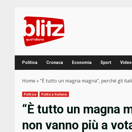
Skip
to
content
Politica
Cronaca
Economia
Sport
Video
Home
»
“È tutto un magna magna”, perché gli ital
Politica
Politica Italiana
“È tutto un magna ma
non vanno più a vot