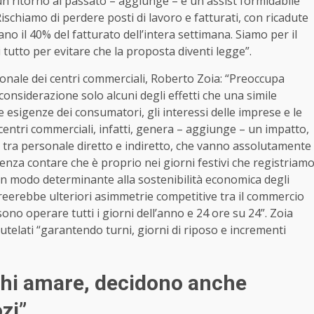
n ritorno al passato – aggiunge – e un assist formidabile
 Rischiamo di perdere posti di lavoro e fatturati, con ricadute
rano il 40% del fatturato dell’intera settimana. Siamo per il
 tutto per evitare che la proposta diventi legge”.
zionale dei centri commerciali, Roberto Zoia: “Preoccupa
nsiderazione solo alcuni degli effetti che una simile
esigenze dei consumatori, gli interessi delle imprese e le
 centri commerciali, infatti, genera – aggiunge – un impatto,
i, tra personale diretto e indiretto, che vanno assolutamente
enza contare che è proprio nei giorni festivi che registriam
e in modo determinante alla sostenibilità economica degli
 creerebbe ulteriori asimmetrie competitive tra il commercio
ono operare tutti i giorni dell’anno e 24 ore su 24”. Zoia
tutelati “garantendo turni, giorni di riposo e incrementi
chi amare, decidono anche
zi”