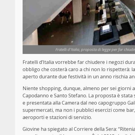
Fratelli d'Italia, proposta di legge per far chiude
Fratelli d’Italia vorrebbe far chiudere i negozi dura
obbligo che costerà caro a chi non lo rispetterà: l
aperto durante due festività in un anno rischia anc
Niente shopping, dunque, almeno per sei giorni a
Capodanno e Santo Stefano. La proposta è stata sc
e presentata alla Camera dal neo capogruppo Gal
supermercati, ma non i pubblici esercizi come bar, r
aeroporti e stazioni di servizio.
Giovine ha spiegato al Corriere della Sera: “Riten