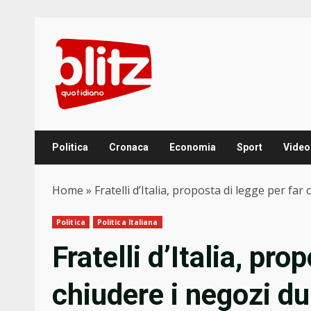
Skip
to
content
Politica
Cronaca
Economia
Sport
Video
Home
»
Fratelli d’Italia, proposta di legge per far 
Politica
Politica Italiana
Fratelli d’Italia, pro
chiudere i negozi dur