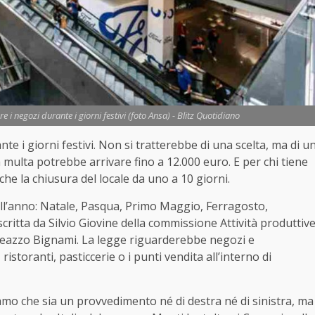
re i negozi durante i giorni festivi (foto Ansa) - Blitz Quotidiano
nte i giorni festivi. Non si tratterebbe di una scelta, ma di u
a multa potrebbe arrivare fino a 12.000 euro. E per chi tiene
he la chiusura del locale da uno a 10 giorni.
ll’anno: Natale, Pasqua, Primo Maggio, Ferragosto,
ritta da Silvio Giovine della commissione Attività produttiv
eazzo Bignami. La legge riguarderebbe negozi e
istoranti, pasticcerie o i punti vendita all’interno di
iamo che sia un provvedimento né di destra né di sinistra, ma