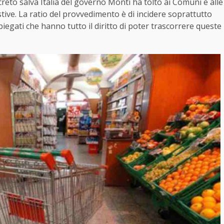
reto salva Italia del governo Monti ha tolto ai Comuni e alle
estive. La ratio del provvedimento è di incidere soprattutto
impiegati che hanno tutto il diritto di poter trascorrere queste