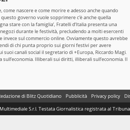
re, come nascere e come morire e adesso anche quando
che questo governo vuole sopprimere c’è anche quella
ogna stare con la famiglia’, Fratelli d’Italia presenta una
negozi durante le festività, precludendo a molti esercenti
bbe invece sul commercio online. Ovviamente questo avrebbe
pendi di chi punta proprio sui giorni festivi per avere
ui suoi canali social il segretario di +Europa, Riccardo Magi.
ull’economia. Illiberali sui diritti, illiberali sull’economia. Il
Redazione di Blitz Quotidiano
Pubblicità
Privacy policy
Di
Multimediale S.r.l. Testata Giornalistica registrata al Tribun