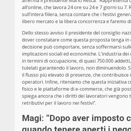
afferma il presidente Mario Resca. “Rappresenta u
all’online, che lavora 24 ore su 24 e 7 giorni su 7.
sull’intera filiera, senza contare che i festivi gene
libero mercato e la libera concorrenza e faremo di
Dello stesso avviso il presidente del consiglio na
dover constatare come questa proposta tenga in co
decisione può comportare, senza soffermarsi sulle 
implicazioni sociali ed economiche. L’industria dei
in termini di occupazione, di quasi 750.000 addett
tutelati garantendo il lavoro, non diminuendolo. S
il flusso più elevato di presenze, che contribuisc
operatori. Infine, riteniamo che questa iniziativa
fisico e le piattaforme di e-commerce, che già poss
spiega ancora che i diritti dei lavoratori vengono 
retributivi per il lavoro nei festivi”.
Magi: “Dopo aver imposto 
quando tenere aperti i nego