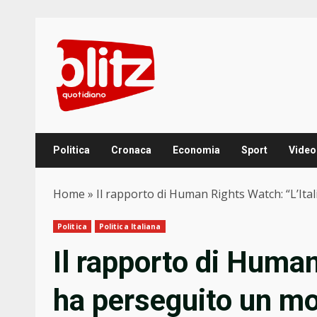
Skip
to
content
Politica
Cronaca
Economia
Sport
Video
Home
»
Il rapporto di Human Rights Watch: “L’Ita
Politica
Politica Italiana
Il rapporto di Human
ha perseguito un mo