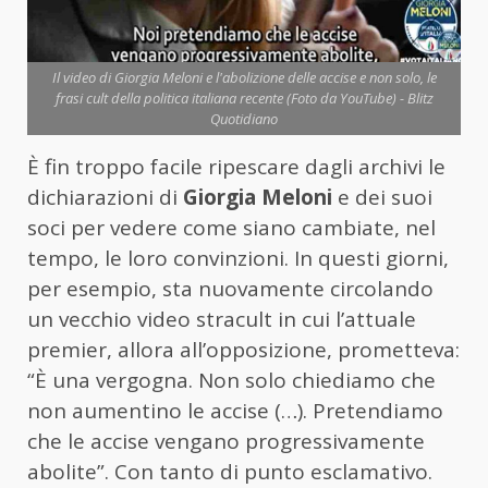
Il video di Giorgia Meloni e l'abolizione delle accise e non solo, le
frasi cult della politica italiana recente (Foto da YouTube) - Blitz
Quotidiano
È fin troppo facile ripescare dagli archivi le
dichiarazioni di
Giorgia Meloni
e dei suoi
soci per vedere come siano cambiate, nel
tempo, le loro convinzioni. In questi giorni,
per esempio, sta nuovamente circolando
un vecchio video stracult in cui l’attuale
premier, allora all’opposizione, prometteva:
“È una vergogna. Non solo chiediamo che
non aumentino le accise (…). Pretendiamo
che le accise vengano progressivamente
abolite”. Con tanto di punto esclamativo.