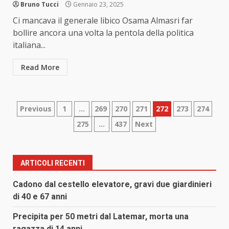
Bruno Tucci
Gennaio 23, 2025
Ci mancava il generale libico Osama Almasri far
bollire ancora una volta la pentola della politica
italiana...
Read More
Paginazione
Previous
1
…
269
270
271
272
273
274
275
…
437
Next
degli
articoli
ARTICOLI RECENTI
Cadono dal cestello elevatore, gravi due giardinieri
di 40 e 67 anni
Precipita per 50 metri dal Latemar, morta una
ragazza di 14 anni