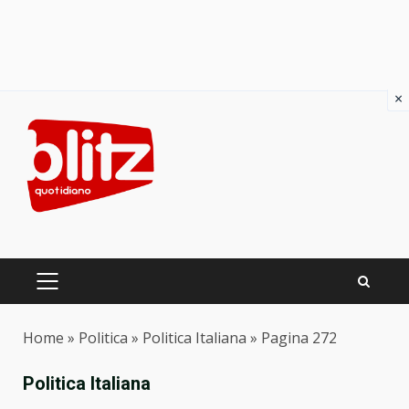
×
Skip
to
content
PRIMARY
MENU
Home
»
Politica
»
Politica Italiana
»
Pagina 272
Politica Italiana