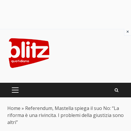
×
Skip
to
content
PRIMARY
MENU
Home
»
Referendum, Mastella spiega il suo No: “La
riforma è una rivincita. I problemi della giustizia sono
altri”