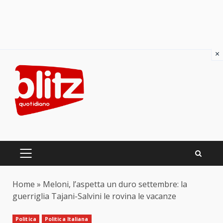
×
Skip
to
content
PRIMARY
MENU
Home
»
Meloni, l’aspetta un duro settembre: la
guerriglia Tajani-Salvini le rovina le vacanze
Politica
Politica Italiana