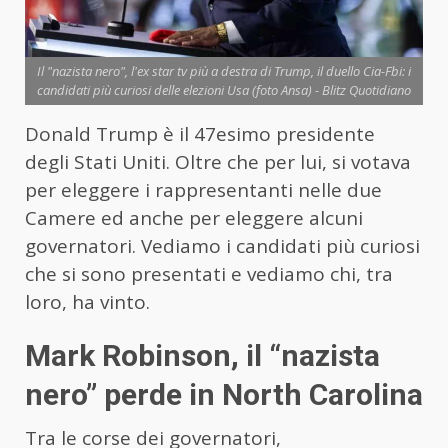
Il "nazista nero", l'ex star tv più a destra di Trump, il duello Cia-Fbi: i
candidati più curiosi delle elezioni Usa (foto Ansa) - Blitz Quotidiano
Donald Trump è il 47esimo presidente
degli Stati Uniti. Oltre che per lui, si votava
per eleggere i rappresentanti nelle due
Camere ed anche per eleggere alcuni
governatori. Vediamo i candidati più curiosi
che si sono presentati e vediamo chi, tra
loro, ha vinto.
Mark Robinson, il “nazista
nero” perde in North Carolina
Tra le corse dei governatori,