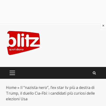
×
Skip
to
content
PRIMARY
MENU
Home
»
Il “nazista nero”, l’ex star tv più a destra di
Trump, il duello Cia-Fbi: i candidati più curiosi delle
elezioni Usa