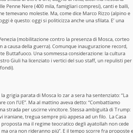
e Penne Nere (400 mila, famigliari compresi), canti e balli,
e che temevano molestie. Ma, come dice Marco Rizzo (alpino e
ggi è questo: oggi si politicizza anche una sfilata. E’ una
di Venezia (mobilitazione contro la presenza di Mosca, corteo
l’Iran a causa della guerra). Comunque inaugurazione record,
ente Buttafuoco. Una sommessa considerazione: la cultura
stro Giuli ha licenziato i vertici del suo staff, un repulisti per
fondi).
 la grigia parata di Mosca lo zar a sera ha sentenziato: “La
are con l’UE”. Ma al mattino aveva detto: “Combattiamo
una strada per uscirne vincitore. Stessa ambiguità di Trump:
i iraniane, tregua sempre più appesa ad un filo. La Casa
a proposta ma il regime teocratico degli ayatollah non cede
o, ma ora non rideranno più”. E il tempo scorre fra proposte 