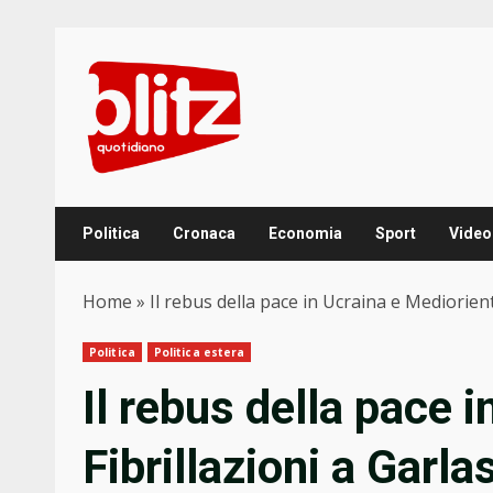
Skip
to
content
Politica
Cronaca
Economia
Sport
Video
Home
»
Il rebus della pace in Ucraina e Mediorien
Politica
Politica estera
Il rebus della pace 
Fibrillazioni a Garl