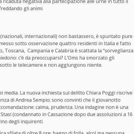
ricaduta negativa alla partecipazione alle urne in tutto il
ffreddando gli animi.
i (nazionali, internazionali) non bastassero, è spuntato pure
a messo sotto osservazione quattro residenti in Italia e fatto
eto, Toscana, Campania e Calabria è scattata la “sorveglianza
 chiedono: c’è da preoccuparsi? L’Oms ha smorzato gli
o sotto le telecamere e non aggiungono niente.
i media. La nuova inchiesta sul delitto Chiara Poggi riscrive
nocenza di Andrea Sempio; sono convinti che il giovanotto
raccomandazione: calma, prudenza. Una indagine non è una
 Stasi (condannato in Cassazione dopo due assoluzioni a 16
no degli inquirenti.
 sfilata di oltre 8 ore; bagno di folla, alcol ma nessuna