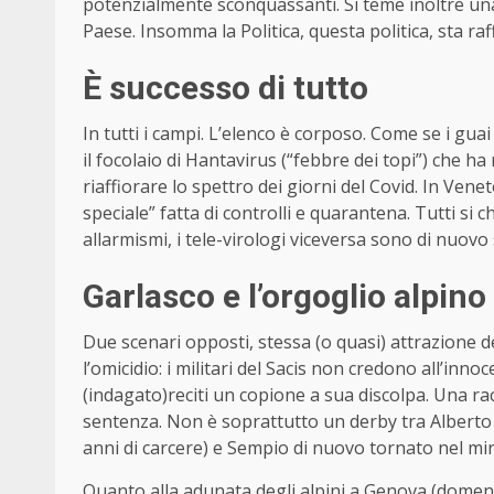
potenzialmente sconquassanti. Si teme inoltre una 
Paese. Insomma la Politica, questa politica, sta ra
È successo di tutto
In tutti i campi. L’elenco è corposo. Come se i gua
il focolaio di Hantavirus (“febbre dei topi”) che h
riaffiorare lo spettro dei giorni del Covid. In Ven
speciale” fatta di controlli e quarantena. Tutti si
allarmismi, i tele-virologi viceversa sono di nuov
Garlasco e l’orgoglio alpino
Due scenari opposti, stessa (o quasi) attrazione de
l’omicidio: i militari del Sacis non credono all’in
(indagato)reciti un copione a sua discolpa. Una 
sentenza. Non è soprattutto un derby tra Alberto
anni di carcere) e Sempio di nuovo tornato nel miri
Quanto alla adunata degli alpini a Genova (domenica