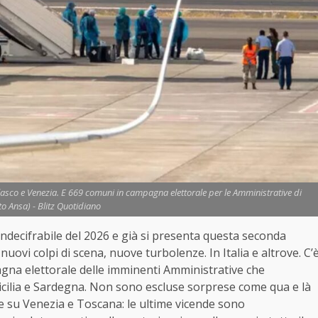
arlasco e Venezia. E 669 comuni in campagna elettorale per le Amministrative di
o Ansa) - Blitz Quotidiano
indecifrabile del 2026 e già si presenta questa seconda
nuovi colpi di scena, nuove turbolenze. In Italia e altrove. C’
agna elettorale delle imminenti Amministrative che
Sicilia e Sardegna. Non sono escluse sorprese come qua e là
re su Venezia e Toscana: le ultime vicende sono