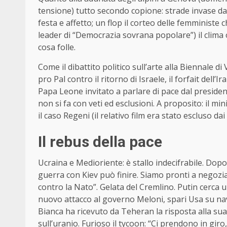
tensione) tutto secondo copione: strade invase dall
festa e affetto; un flop il corteo delle femminist
leader di “Democrazia sovrana popolare”) il clima o
cosa folle.
Come il dibattito politico sull’arte alla Biennale 
pro Pal contro il ritorno di Israele, il forfait del
Papa Leone invitato a parlare di pace dal presid
non si fa con veti ed esclusioni. A proposito: il mini
il caso Regeni (il relativo film era stato escluso dai 
Il rebus della pace
Ucraina e Medioriente: è stallo indecifrabile. Dopo
guerra con Kiev può finire. Siamo pronti a negozi
contro la Nato”. Gelata del Cremlino. Putin cerca 
nuovo attacco al governo Meloni, spari Usa su nav
Bianca ha ricevuto da Teheran la risposta alla su
sull’uranio. Furioso il tycoon: “Ci prendono in gir