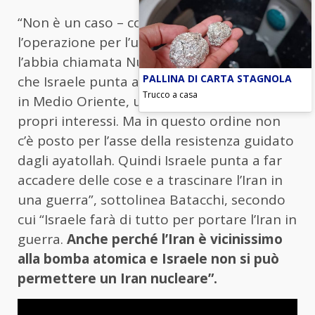
“Non è un caso – continua – che Israele
l’operazione per l’uccisione di Nasrallah
l’abbia chiamata Nuovo ordine. Significa
PALLINA DI CARTA STAGNOLA
che Israele punta a creare un nuovo ordine
Trucco a casa
in Medio Oriente, un ordine favorevole ai
propri interessi. Ma in questo ordine non
c’è posto per l’asse della resistenza guidato
dagli ayatollah. Quindi Israele punta a far
accadere delle cose e a trascinare l’Iran in
una guerra”, sottolinea Batacchi, secondo
cui “Israele farà di tutto per portare l’Iran in
guerra.
Anche perché l’Iran è vicinissimo
alla bomba atomica e Israele non si può
permettere un Iran nucleare”.