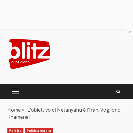
×
Skip
to
content
PRIMARY
MENU
Home
»
“L’obiettivo di Netanyahu è l’Iran. Vogliono
Khamenei”
Politica
Politica estera