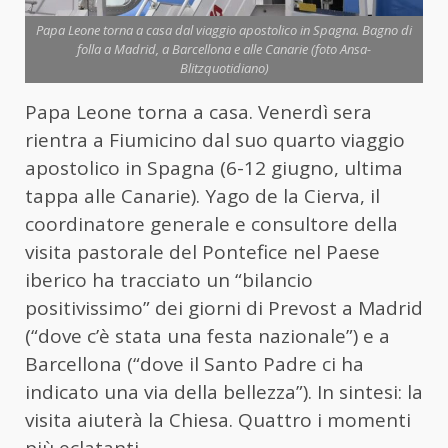
Papa Leone torna a casa dal viaggio apostolico in Spagna. Bagno di
folla a Madrid, a Barcellona e alle Canarie (foto Ansa-
Blitzquotidiano)
Papa Leone torna a casa. Venerdì sera
rientra a Fiumicino dal suo quarto viaggio
apostolico in Spagna (6-12 giugno, ultima
tappa alle Canarie). Yago de la Cierva, il
coordinatore generale e consultore della
visita pastorale del Pontefice nel Paese
iberico ha tracciato un “bilancio
positivissimo” dei giorni di Prevost a Madrid
(“dove c’è stata una festa nazionale”) e a
Barcellona (“dove il Santo Padre ci ha
indicato una via della bellezza”). In sintesi: la
visita aiuterà la Chiesa. Quattro i momenti
più eclatanti.