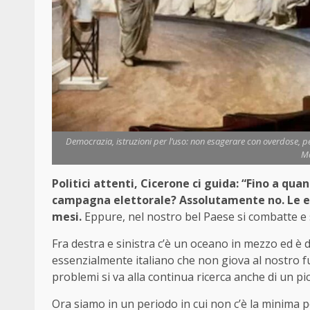
Democrazia, istruzioni per l’uso: non esagerare con overdose, peric
Ma
Politici attenti, Cicerone ci guida: “Fino a qu
campagna elettorale? Assolutamente no. Le ele
mesi.
Eppure, nel nostro bel Paese si combatte e 
Fra destra e sinistra c’è un oceano in mezzo ed è d
essenzialmente italiano che non giova al nostro fut
problemi si va alla continua ricerca anche di un p
Ora siamo in un periodo in cui non c’è la minima 