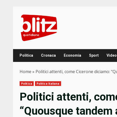
Skip
to
content
Politica
Cronaca
Economia
Sport
Video
Home
»
Politici attenti, come Cicerone diciamo: 
Politica
Politica Italiana
Politici attenti, co
“Quousque tandem a