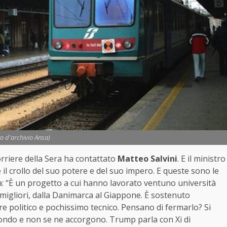
to d'archivio Ansa)
orriere della Sera ha contattato
Matteo Salvini
. E il ministro
 il crollo del suo potere e del suo impero. E queste sono le
ra: “È un progetto a cui hanno lavorato ventuno università
 migliori, dalla Danimarca al Giappone. È sostenuto
e politico e pochissimo tecnico. Pensano di fermarlo? Si
 mondo e non se ne accorgono. Trump parla con Xi di