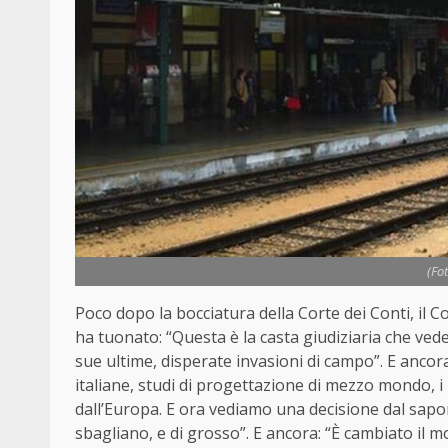
(Fo
Poco dopo la bocciatura della Corte dei Conti, il C
ha tuonato: “Questa è la casta giudiziaria che vede
sue ultime, disperate invasioni di campo”. E anco
italiane, studi di progettazione di mezzo mondo, i
dall’Europa. E ora vediamo una decisione dal sapor
sbagliano, e di grosso”. E ancora: “È cambiato il