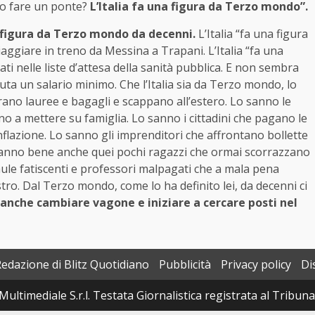
amo fare un ponte?
L’Italia fa una figura da Terzo mondo”.
na figura da Terzo mondo da decenni.
L’Italia “fa una figura
giare in treno da Messina a Trapani. L’Italia “fa una
i nelle liste d’attesa della sanità pubblica. E non sembra
ta un salario minimo. Che l’Italia sia da Terzo mondo, lo
ano lauree e bagagli e scappano all’estero. Lo sanno le
o a mettere su famiglia. Lo sanno i cittadini che pagano le
l’inflazione. Lo sanno gli imprenditori che affrontano bollette
 sanno bene anche quei pochi ragazzi che ormai scorrazzano
ule fatiscenti e professori malpagati che a mala pena
stro. Dal Terzo mondo, come lo ha definito lei, da decenni ci
nche cambiare vagone e iniziare a cercare posti nel
Redazione di Blitz Quotidiano
Pubblicità
Privacy policy
Di
Multimediale S.r.l. Testata Giornalistica registrata al Tribun