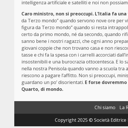
intelligenza artificiale e satelliti e noi non possi
Caro ministro, non si preoccupi. L’Italia fa u
da Terzo mondo” quando servono nove ore per viag
figura da Terzo mondo” quando si resta intrappolat
certo da primo mondo, né da secondo, quando rifiu
sanno bene i nostri ragazzi, che ogni anno prepar
giovani coppie che non trovano casa e non riescon
tasse e chi fa la spesa con i carrelli accorciati dal
insostenibili e una burocrazia ottocentesca. E lo
nella nostra Penisola quando vanno a scuola tra a
riescono a pagare l’affitto. Non si preoccupi, mini
guardano un po’ disorientati.
E forse dovremmo a
Quarto, di mondo.
Chi siamo
La 
Copyright 2025 © Società Editrice 