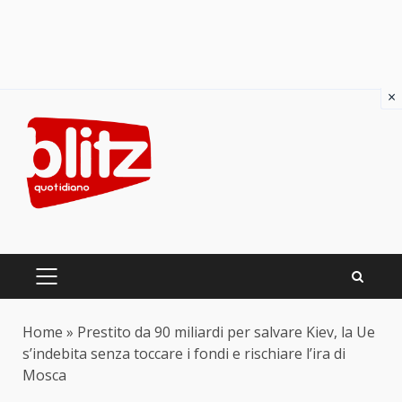
×
Skip
to
content
PRIMARY
MENU
Home
»
Prestito da 90 miliardi per salvare Kiev, la Ue
s’indebita senza toccare i fondi e rischiare l’ira di
Mosca