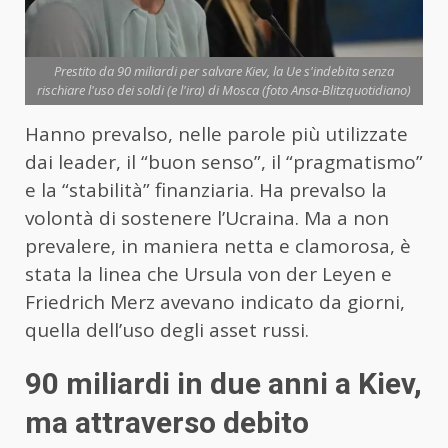
Prestito da 90 miliardi per salvare Kiev, la Ue s'indebita senza
rischiare l'uso dei soldi (e l'ira) di Mosca (foto Ansa-Blitzquotidiano)
Hanno prevalso, nelle parole più utilizzate
dai leader, il “buon senso”, il “pragmatismo”
e la “stabilità” finanziaria. Ha prevalso la
volontà di sostenere l’Ucraina. Ma a non
prevalere, in maniera netta e clamorosa, è
stata la linea che Ursula von der Leyen e
Friedrich Merz avevano indicato da giorni,
quella dell’uso degli asset russi.
90 miliardi in due anni a Kiev,
ma attraverso debito