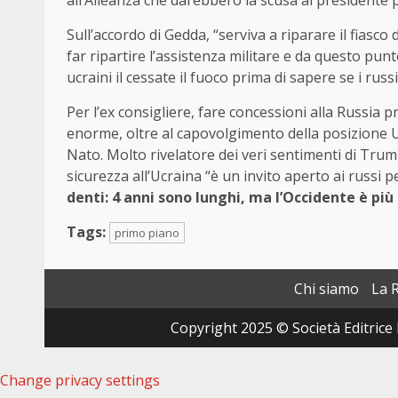
all’Alleanza che darebbero la scusa al presidente
Sull’accordo di Gedda, “serviva a riparare il fiasco 
far ripartire l’assistenza militare e da questo punto
ucraini il cessate il fuoco prima di sapere se i r
Per l’ex consigliere, fare concessioni alla Russia 
enorme, oltre al capovolgimento della posizione U
Nato. Molto rivelatore dei veri sentimenti di Trump,
sicurezza all’Ucraina “è un invito aperto ai russi 
denti: 4 anni sono lunghi, ma l’Occidente è più
Tags:
primo piano
Chi siamo
La 
Copyright 2025 © Società Editrice 
Change privacy settings