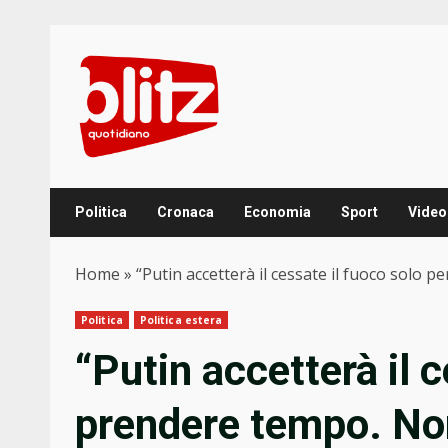
Skip
to
content
Politica
Cronaca
Economia
Sport
Video
Home
»
“Putin accetterà il cessate il fuoco solo
Politica
Politica estera
“Putin accetterà il 
prendere tempo. No