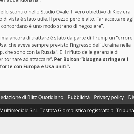
 per abbandonarla”.
dello scontro nello Studio Ovale. Il vero obiettivo di Kiev era
 di vista è stato utile. Il prezzo però è alto. Far accettare agl
ussi concordano è uno modo strano di negoziare”.
prima ancora di trattare è stato da parte di Trump un “errore
sa, che aveva sempre previsto l’ingresso dell’Ucraina nella
 che sono con la Russia”. E il rifiuto delle garanzie di
per tornare ad attaccare”.
Per Bolton “bisogna stringere i
 forte con Europa e Usa uniti”.
Redazione di Blitz Quotidiano
Pubblicità
Privacy policy
Di
Multimediale S.r.l. Testata Giornalistica registrata al Tribun