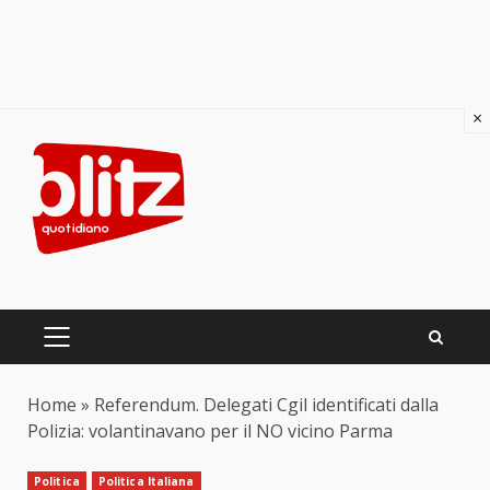
×
Skip
to
content
PRIMARY
MENU
Home
»
Referendum. Delegati Cgil identificati dalla
Polizia: volantinavano per il NO vicino Parma
Politica
Politica Italiana