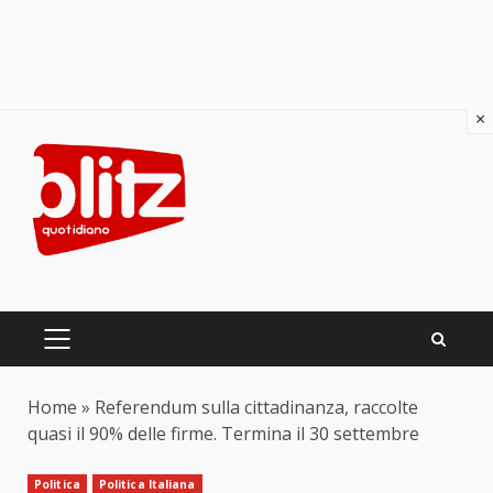
×
Skip
to
content
PRIMARY
MENU
Home
»
Referendum sulla cittadinanza, raccolte
quasi il 90% delle firme. Termina il 30 settembre
Politica
Politica Italiana