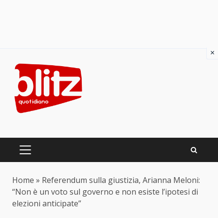
×
Skip
to
content
PRIMARY
MENU
Home
»
Referendum sulla giustizia, Arianna Meloni:
“Non è un voto sul governo e non esiste l’ipotesi di
elezioni anticipate”