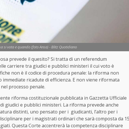
sa si vota e quando (foto Ansa) - Blitz Quotidiano
osa prevede il quesito? Si tratta di un referendum
le carriere tra giudici e pubblici ministeri il cui voto è
fiche non è il codice di procedura penale: la riforma non
o immediate ricadute di efficienza. E non viene riformata
i nel processo penale.
ente riforma costituzionale pubblicata in Gazzetta Ufficiale
 di giudici e pubblici ministeri. La riforma prevede anche
atura distinti, uno pensato per i giudicanti, l’altro per i
disciplinare per i magistrati ordinari che sarà composta da 1
eggiati. Questa Corte accentrerà la competenza disciplinare