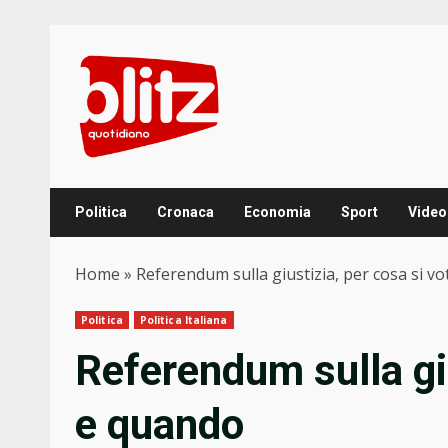
Skip
to
content
Politica
Cronaca
Economia
Sport
Video
Home
»
Referendum sulla giustizia, per cosa si v
Politica
Politica Italiana
Referendum sulla giu
e quando