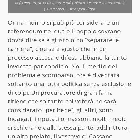
Referendum, un voto sempre più politico. Ormai è scontro totale
(Fonte Ansa) - Blitz Quotidiano
Ormai non lo si può più considerare un
referendum nel quale il popolo sovrano
dovrà dire se è giusto o no “separare le
carriere”, cioè se è giusto che in un
processo accusa e difesa abbiano la tanto
invocata par condicio. No, il merito del
problema è scomparso: ora è diventata
soltanto una lotta politica senza esclusione
di colpi. Un procuratore di gran fama
ritiene che soltanto chi voterà no sarà
considerato “per bene”; gli altri, sono
indagati, imputati o massoni; molti medici
si schierano dalla stessa parte; addirittura,
un alto prelato, il vescovo di Cassano