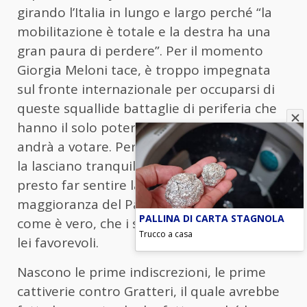
girando l’Italia in lungo e largo perché “la
mobilitazione è totale e la destra ha una
gran paura di perdere”. Per il momento
Giorgia Meloni tace, è troppo impegnata
sul fronte internazionale per occuparsi di
queste squallide battaglie di periferia che
hanno il solo potere di confondere chi
andrà a votare. Però, i suoi fedelissimi non
la lasciano tranquilla, ritengono che dovrà
presto far sentire la sua voce perché la
maggioranza del Paese è con lei, se è vero
PALLINA DI CARTA STAGNOLA
come è vero, che i sondaggi sono sempre a
Trucco a casa
lei favorevoli.
Nascono le prime indiscrezioni, le prime
cattiverie contro Gratteri, il quale avrebbe