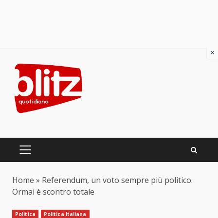
×
Skip
to
content
PRIMARY
MENU
Home
»
Referendum, un voto sempre più politico.
Ormai è scontro totale
Politica
Politica Italiana