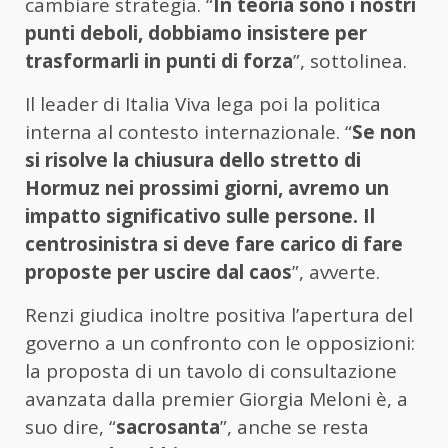
cambiare
strategia. “
In
teoria
sono
i
nostri
punti
deboli,
dobbiamo
insistere
per
trasformarli
in
punti
di
forza
”,
sottolinea.
Il
leader
di
Italia
Viva
lega
poi
la
politica
interna
al
contesto
internazionale. “
Se
non
si
risolve
la
chiusura
dello
stretto
di
Hormuz
nei
prossimi
giorni,
avremo
un
impatto
significativo
sulle
persone.
Il
centrosinistra
si
deve
fare
carico
di
fare
proposte
per
uscire
dal
caos
”,
avverte.
Renzi
giudica
inoltre
positiva
l’apertura
del
governo
a
un
confronto
con
le
opposizioni:
la
proposta
di
un
tavolo
di
consultazione
avanzata
dalla
premier
Giorgia
Meloni
è,
a
suo
dire, “
sacrosanta
”,
anche
se
resta