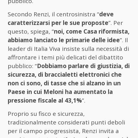
pubblico.
Secondo
Renzi,
il
centrosinistra “
deve
caratterizzarsi
per
le
sue
proposte
”.
Per
questo,
spiega, “
noi,
come
Casa
riformista,
abbiamo
lanciato
le
primarie
delle
idee
”.
Il
leader
di
Italia
Viva
insiste
sulla
necessità
di
affrontare
i
temi
più
delicati
del
dibattito
pubblico: “
Dobbiamo
parlare
di
giustizia,
di
sicurezza,
di
braccialetti
elettronici
che
non
ci
sono,
di
tasse
che
si
alzano
in
un
Paese
in
cui
Meloni
ha
aumentato
la
pressione
fiscale
al
43,1%
”.
Proprio
su
fisco
e
sicurezza,
tradizionalmente
considerati
punti
deboli
per
il
campo
progressista,
Renzi
invita
a