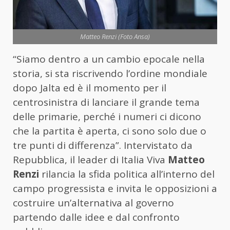
Matteo Renzi (Foto Ansa)
“
Siamo
dentro
a
un
cambio
epocale
nella
storia,
si
sta
riscrivendo
l’ordine
mondiale
dopo
Jalta
ed
è
il
momento
per
il
centrosinistra
di
lanciare
il
grande
tema
delle
primarie,
perché
i
numeri
ci
dicono
che
la
partita
è
aperta,
ci
sono
solo
due
o
tre
punti
di
differenza
”.
Intervistato
da
Repubblica,
il
leader
di
Italia
Viva
Matteo
Renzi
rilancia
la
sfida
politica
all’interno
del
campo
progressista
e
invita
le
opposizioni
a
costruire
un’alternativa
al
governo
partendo
dalle
idee
e
dal
confronto