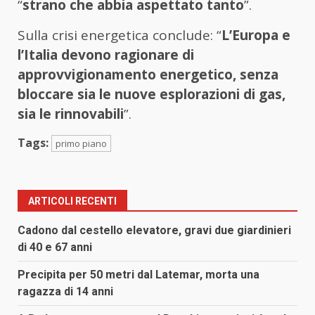
“
strano
che
abbia
aspettato
tanto
”.
Sulla
crisi
energetica
conclude: “
L’Europa
e
l’Italia
devono
ragionare
di
approvvigionamento
energetico,
senza
bloccare
sia
le
nuove
esplorazioni
di
gas,
sia
le
rinnovabili
”.
Tags:
primo piano
ARTICOLI RECENTI
Cadono dal cestello elevatore, gravi due giardinieri
di 40 e 67 anni
Precipita per 50 metri dal Latemar, morta una
ragazza di 14 anni