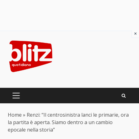
×
Skip
to
content
PRIMARY
MENU
Home
»
Renzi: “Il centrosinistra lanci le primarie, ora
la partita è aperta. Siamo dentro a un cambio
epocale nella storia”