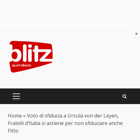
×
Skip
to
content
PRIMARY
MENU
Home
»
Voto di sfiducia a Ursula von der Leyen,
Fratelli d’Italia si astiene per non sfiduciare anche
Fitto