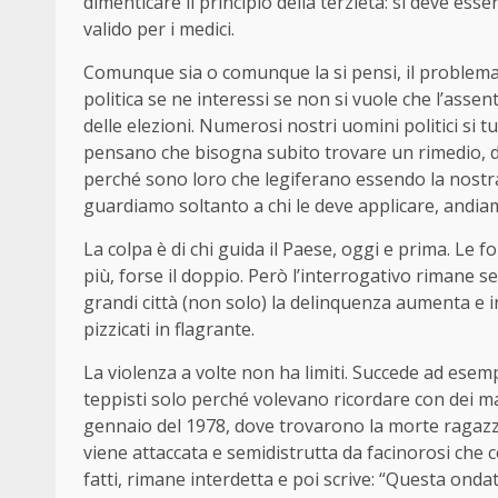
dimenticare il principio della terzietà: si deve es
valido per i medici.
Comunque sia o comunque la si pensi, il problema 
politica se ne interessi se non si vuole che l’asse
delle elezioni. Numerosi nostri uomini politici si
pensano che bisogna subito trovare un rimedio, d
perché sono loro che legiferano essendo la nostr
guardiamo soltanto a chi le deve applicare, andiam
La colpa è di chi guida il Paese, oggi e prima. Le 
più, forse il doppio. Però l’interrogativo rimane 
grandi città (non solo) la delinquenza aumenta e i
pizzicati in flagrante.
La violenza a volte non ha limiti. Succede ad es
teppisti solo perché volevano ricordare con dei man
gennaio del 1978, dove trovarono la morte ragazzi s
viene attaccata e semidistrutta da facinorosi che c
fatti, rimane interdetta e poi scrive: “Questa ond