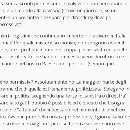
ata senza sconti per nessuno. I malviventi non perdonano e
cono, è un mondo alla rovescia (scrive un giornale) se un
entre un poliziotto che spara per difendersi deve poi
eccessiva”.
ieri illegittimi che continuano imperterriti a vivere in Italia
me mai? Per quale misterioso motivo, non vengono rispediti
orse, anzi, probabilmente, c’è troppa permissività ed a volte
nati casi il reato che hanno commesso viene derubricato e
manere nel nostro Paese con il pericolo (sempre più
eno permissivi? Assolutamente no. La maggior parte degli
a tranne che di quella estremamente politicizzata. Spiegano in
re in politica scegliendo una forza (di sinistra o di destra)
are la toga? Il dubbio è possibile ed è questo che bisogna
un colore “all’abito” che indossano nel momento di emettere
to. Avviene pure nella nostra professione, il giornalismo: se
no si deve meravigliare, però se torna a scrivere non deve