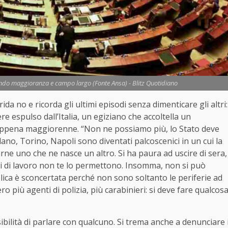
ando maggioranza e campo largo (Fonte Ansa) - Blitz Quotidiano
ida no e ricorda gli ultimi episodi senza dimenticare gli altri:
 espulso dall’Italia, un egiziano che accoltella un
 appena maggiorenne. “Non ne possiamo più, lo Stato deve
lano, Torino, Napoli sono diventati palcoscenici in un cui la
rne uno che ne nasce un altro. Si ha paura ad uscire di sera,
egni di lavoro non te lo permettono. Insomma, non si può
lica è sconcertata perché non sono soltanto le periferie ad
o più agenti di polizia, più carabinieri: si deve fare qualcos
sibilità di parlare con qualcuno. Si trema anche a denunciare 