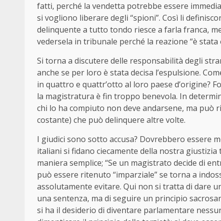
fatti, perché la vendetta potrebbe essere immedi
si vogliono liberare degli “spioni”. Così li definis
delinquente a tutto tondo riesce a farla franca, m
vedersela in tribunale perché la reazione “è stata 
Si torna a discutere delle responsabilità degli stran
anche se per loro è stata decisa l’espulsione. Co
in quattro e quattr’otto al loro paese d’origine? F
la magistratura è fin troppo benevola. In determi
chi lo ha compiuto non deve andarsene, ma può ri
costante) che può delinquere altre volte.
I giudici sono sotto accusa? Dovrebbero essere m
italiani si fidano ciecamente della nostra giustizi
maniera semplice; “Se un magistrato decide di entra
può essere ritenuto “imparziale” se torna a indoss
assolutamente evitare. Qui non si tratta di dare 
una sentenza, ma di seguire un principio sacrosan
si ha il desiderio di diventare parlamentare nessu