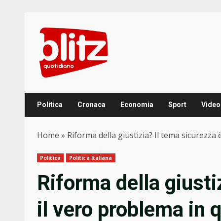
Skip
to
content
Politica
Cronaca
Economia
Sport
Video
Home
»
Riforma della giustizia? Il tema sicurezz
Politica
Politica Italiana
Riforma della giusti
il vero problema in