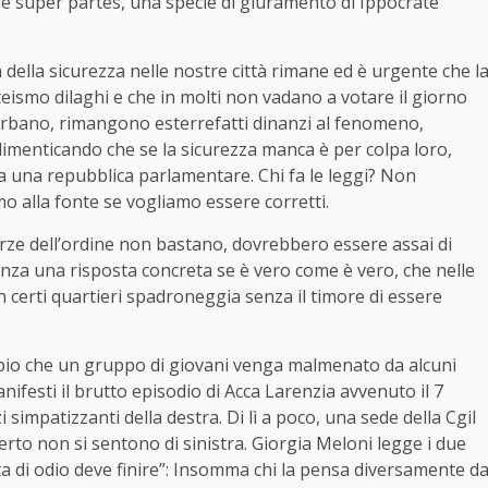
sere super partes, una specie di giuramento di Ippocrate
della sicurezza nelle nostre città rimane ed è urgente che l
nteismo dilaghi e che in molti non vadano a votare il giorno
 turbano, rimangono esterrefatti dinanzi al fenomeno,
imenticando che se la sicurezza manca è per colpa loro,
a una repubblica parlamentare. Chi fa le leggi? Non
o alla fonte se vogliamo essere corretti.
forze dell’ordine non bastano, dovrebbero essere assai di
senza una risposta concreta se è vero come è vero, che nelle
n certi quartieri spadroneggia senza il timore di essere
empio che un gruppo di giovani venga malmenato da alcuni
ifesti il brutto episodio di Acca Larenzia avvenuto il 7
impatizzanti della destra. Di lì a poco, una sede della Cgil
erto non si sentono di sinistra. Giorgia Meloni legge i due
ata di odio deve finire”: Insomma chi la pensa diversamente d