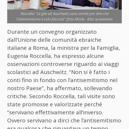
Roccella: "Le gite ad Auschwitz sono servite per dire che
l'antisemitismo è solo fascista" (foto ANSA) - Blitz quotidiano
Durante un convegno organizzato
dall’Unione delle comunità ebraiche
italiane a Roma, la ministra per la Famiglia,
Eugenia Roccella, ha espresso alcune
osservazioni controverse riguardo ai viaggi
scolastici ad Auschwitz. “Non si è fatto i
conti fino in fondo con l’antisemitismo nel
nostro Paese”, ha affermato, sollevando
critiche. Secondo Roccella, tali visite sono
state promosse e valorizzate perché
“servivano effettivamente all’inverso.
Ovvero servivano a dirci che l’antisemitismo
era qualcosa che riguardava un tempo