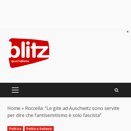
×
Skip
to
content
PRIMARY
MENU
Home
»
Roccella: “Le gite ad Auschwitz sono servite
per dire che l’antisemitismo è solo fascista”
Politica
Politica Italiana