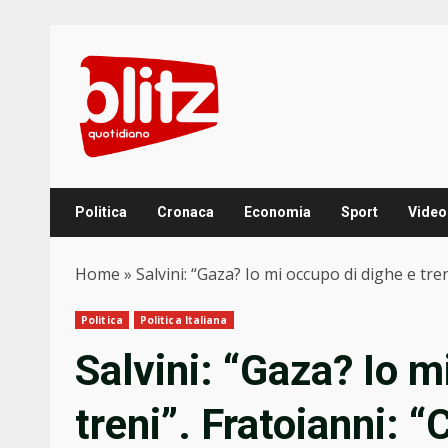
Skip
to
content
Politica
Cronaca
Economia
Sport
Video
Home
»
Salvini: “Gaza? Io mi occupo di dighe e tren
Politica
Politica Italiana
Salvini: “Gaza? Io m
treni”. Fratoianni: “