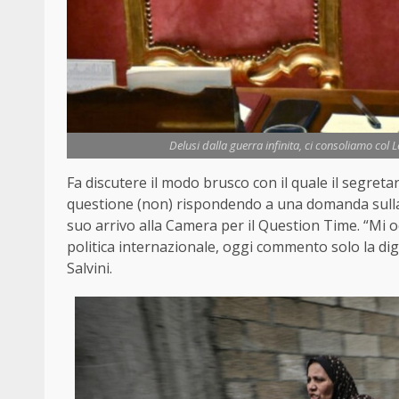
Delusi dalla guerra infinita, ci consoliamo col L
Fa discutere il modo brusco con il quale il segreta
questione (non) rispondendo a una domanda sulla s
suo arrivo alla Camera per il Question Time. “Mi 
politica internazionale, oggi commento solo la diga
Salvini.