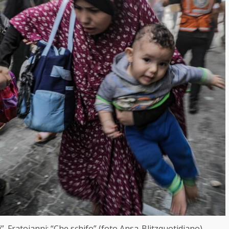
i”. Fratoianni: “Che schifo” (foto Ansa-Blitzquotidiano)