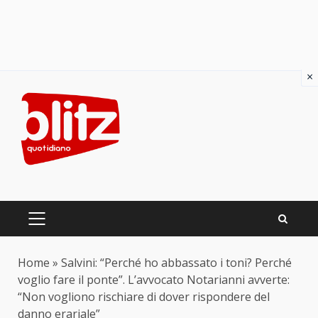
×
Skip
to
content
PRIMARY
MENU
Home
»
Salvini: “Perché ho abbassato i toni? Perché
voglio fare il ponte”. L’avvocato Notarianni avverte:
“Non vogliono rischiare di dover rispondere del
danno erariale”