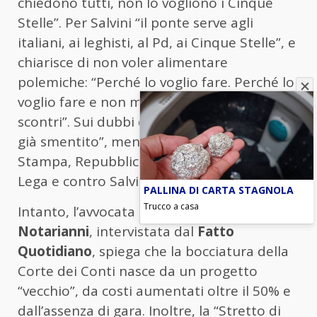
chiedono tutti, non lo vogliono i Cinque
Stelle”. Per Salvini “il ponte serve agli
italiani, ai leghisti, al Pd, ai Cinque Stelle”, e
chiarisce di non voler alimentare
polemiche: “Perché lo voglio fare. Perché lo
voglio fare e non mi interessano gli
scontri”. Sui dubbi di Luca Zaia precisa: “Ha
già smentito”, mentre accusa i media: “La
Stampa, Repubblica… fanno titoli contro la
Lega e contro Salvini da anni”.
PALLINA DI CARTA STAGNOLA
Trucco a casa
Intanto, l’avvocata del Wwf
Aurora
Notarianni
, intervistata dal
Fatto
Quotidiano
, spiega che la bocciatura della
Corte dei Conti nasce da un progetto
“vecchio”, da costi aumentati oltre il 50% e
dall’assenza di gara. Inoltre, la “Stretto di