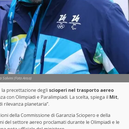
o Salvini (Foto Ansa)
 la precettazione degli
scioperi nel trasporto aereo
a con Olimpiadi e Paralimpiadi. La scelta, spiega il
Mit
,
i rilevanza planetaria”.
azioni della Commissione di Garanzia Sciopero e della
ni del settore aereo proclamati durante le Olimpiadi e le