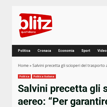
Skip
to
content
Politica
Cronaca
Economia
Sport
Video
Home
»
Salvini precetta gli scioperi del trasporto
Politica
Politica Italiana
Salvini precetta gli 
aereo: “Per garantir