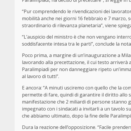
Paralimpiadi, ha deciso di precettare”, si legge in 
“Pur comprendendo le rivendicazioni dei lavoratori, 
mobilità anche nei giorni 16 febbraio e 7 marzo,
straordinario di rilevanza planetaria”, viene spieg
“L’auspicio del ministro è che non vengano interro
soddisfacente intesa tra le parti”, conclude la nota
Poco prima, a margine di un’inaugurazione a Mil
lavorando alla precettazione, il cui testo arriverà 
Paralimpiadi per non danneggiare ripeto un’immagine
al lavoro di tutti”.
E ancora: “A minuti usciremo con quello che la com
permette di fare, quindi di garantire il diritto al
manifestazione che 2 miliardi di persone stanno gu
impegnato con i sindacati a invitarli a un tavolo s
che abbiamo ultimato, dopo la fine delle Paralimpi
Dura la reazione dell’opposizione. “Facile prenderse