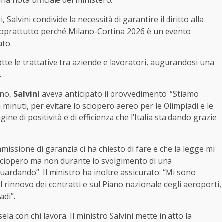
una nota ufficiale del ministero.
Salvini condivide la necessità di garantire il diritto alla
 soprattutto perché Milano-Cortina 2026 è un evento
ato.
tte le trattative tra aziende e lavoratori, augurandosi una
.
ano,
Salvini
aveva anticipato il provvedimento: “Stiamo
a minuti, per evitare lo sciopero aereo per le Olimpiadi e le
 di positività e di efficienza che l’Italia sta dando grazie
missione di garanzia ci ha chiesto di fare e che la legge mi
lo sciopero ma non durante lo svolgimento di una
ardando”. Il ministro ha inoltre assicurato: “Mi sono
ul rinnovo dei contratti e sul Piano nazionale degli aeroporti,
adi”.
la con chi lavora. Il ministro Salvini mette in atto la