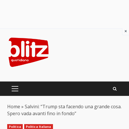
×
Skip
to
content
PRIMARY
MENU
Home
»
Salvini: “Trump sta facendo una grande cosa.
Spero vada avanti fino in fondo”
Politica
Politica Italiana