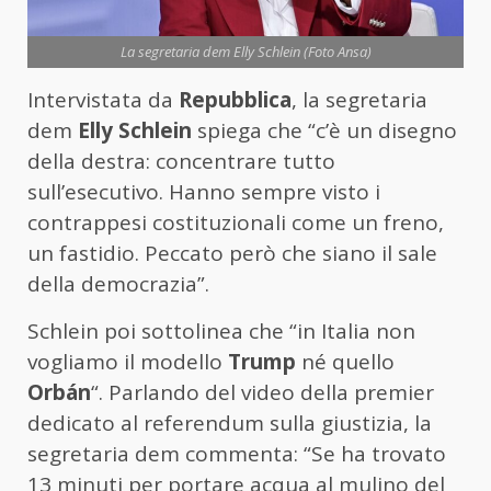
La segretaria dem Elly Schlein (Foto Ansa)
Intervistata da
Repubblica
, la segretaria
dem
Elly Schlein
spiega che “c’è un disegno
della destra: concentrare tutto
sull’esecutivo. Hanno sempre visto i
contrappesi costituzionali come un freno,
un fastidio. Peccato però che siano il sale
della democrazia”.
Schlein poi sottolinea che “in Italia non
vogliamo il modello
Trump
né quello
Orbán
“. Parlando del video della premier
dedicato al referendum sulla giustizia, la
segretaria dem commenta: “Se ha trovato
13 minuti per portare acqua al mulino del