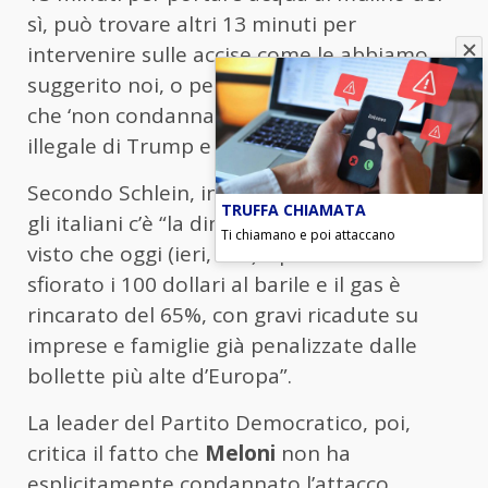
sì, può trovare altri 13 minuti per
intervenire sulle accise come le abbiamo
suggerito noi, o per spiegare cosa significa
che ‘non condanna né condivide’ la guerra
illegale di Trump e Netanyahu”.
Secondo Schlein, infatti, tra le priorità per
TRUFFA CHIAMATA
gli italiani c’è “la diminuzione delle
accise
,
Ti chiamano e poi attaccano
visto che oggi (ieri, ndr) il petrolio ha
sfiorato i 100 dollari al barile e il gas è
rincarato del 65%, con gravi ricadute su
imprese e famiglie già penalizzate dalle
bollette più alte d’Europa”.
La leader del Partito Democratico, poi,
critica il fatto che
Meloni
non ha
esplicitamente condannato l’attacco