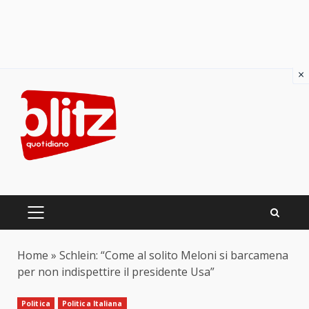
×
Skip
to
content
PRIMARY
MENU
Home
»
Schlein: “Come al solito Meloni si barcamena
per non indispettire il presidente Usa”
Politica
Politica Italiana