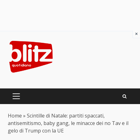
×
Skip
to
content
PRIMARY
MENU
Home
»
Scintille di Natale: partiti spaccati,
antisemitismo, baby gang, le minacce dei no Tav e il
gelo di Trump con la UE