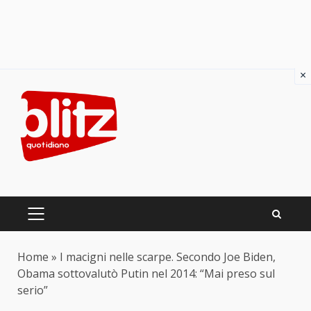
×
Skip
to
content
PRIMARY
MENU
Home
»
I macigni nelle scarpe. Secondo Joe Biden,
Obama sottovalutò Putin nel 2014: “Mai preso sul
serio”