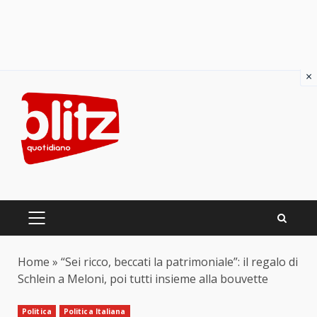
×
Skip
to
content
PRIMARY
MENU
Home
»
“Sei ricco, beccati la patrimoniale”: il regalo di
Schlein a Meloni, poi tutti insieme alla bouvette
Politica
Politica Italiana