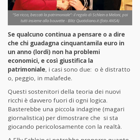
“Sei ricco, beccati la patrimoniale”: il regalo di Schlein a Meloni, poi
tutti insieme alla bouvette - Blitz Quotidiano.it (foto ANSA)
Se qualcuno continua a pensare o a dire
che chi guadagna cinquantamila euro in
un anno (lordi) non ha problemi
economici, e così giustifica la
patrimoniale
, i casi sono due: o è distratto
o, peggio, in malafede.
Questi sostenitori della teoria dei nuovi
ricchi è davvero fuori di ogni logica.
Basterebbe una piccola indagine (magari
giornalistica) per dimostrare che si sta
giocando pericolosamente con la realtà.