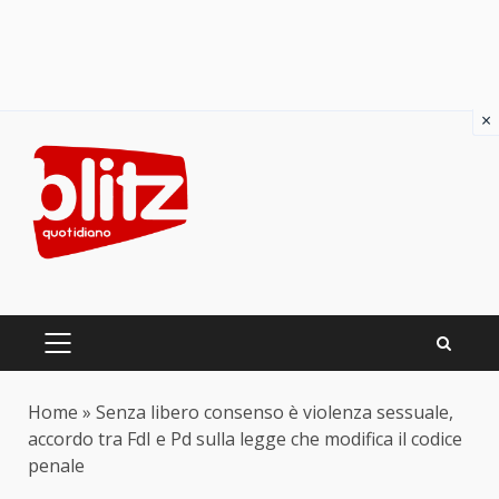
×
Skip
to
content
PRIMARY
MENU
Home
»
Senza libero consenso è violenza sessuale,
accordo tra FdI e Pd sulla legge che modifica il codice
penale